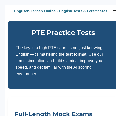
Zum
Englisch Lernen Online - English Tests & Certificates
Hauptinhalt
springen
PTE Practice Tests
The key to a high PTE score is not just knowing
English—it's mastering the
test format
. Use our
timed simulations to build stamina, improve your
speed, and get familiar with the AI scoring
environment.
Full-Length Mock Exams