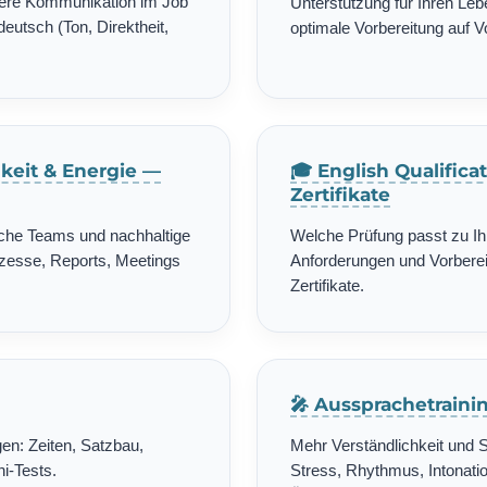
chere Kommunikation im Job
Unterstützung für Ihren Leb
deutsch (Ton, Direktheit,
optimale Vorbereitung auf 
gkeit & Energie —
🎓 English Qualific
Zertifikate
ische Teams und nachhaltige
Welche Prüfung passt zu Ih
zesse, Reports, Meetings
Anforderungen und Vorbereit
Zertifikate.
🎤 Aussprachetrain
en: Zeiten, Satzbau,
Mehr Verständlichkeit und 
i-Tests.
Stress, Rhythmus, Intonatio