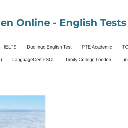
en Online - English Tests 
IELTS
Duolingo English Test
PTE Academic
T
)
LanguageCert ESOL
Trinity College London
Lin