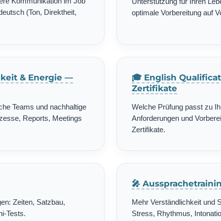
chere Kommunikation im Job
Unterstützung für Ihren Leb
deutsch (Ton, Direktheit,
optimale Vorbereitung auf 
gkeit & Energie —
🎓 English Qualific
Zertifikate
ische Teams und nachhaltige
Welche Prüfung passt zu Ih
zesse, Reports, Meetings
Anforderungen und Vorbereit
Zertifikate.
🎤 Aussprachetrain
en: Zeiten, Satzbau,
Mehr Verständlichkeit und 
i-Tests.
Stress, Rhythmus, Intonatio