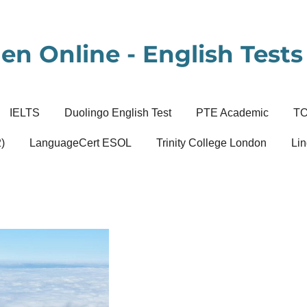
en Online - English Tests 
IELTS
Duolingo English Test
PTE Academic
T
)
LanguageCert ESOL
Trinity College London
Lin