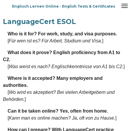
Zum
Englisch Lernen Online - English Tests & Certificates
Hauptinhalt
springen
LanguageCert ESOL
Who is it for? For work, study, and visa purposes.
[
Für wen ist es? Für Arbeit, Studium und Visa.
]
What does it prove? English proficiency from A1 to
C2.
[
Was weist es nach? Englischkenntnisse von A1 bis C2.
]
Where is it accepted? Many employers and
authorities.
[
Wo wird es akzeptiert? Bei vielen Arbeitgebern und
Behörden.
]
Can it be taken online? Yes, often from home.
[
Kann man es online machen? Ja, oft von zu Hause.
]
How can I prepare? With LanguageCert practice