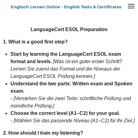
Zum
Englisch Lernen Online - English Tests & Certificates
Hauptinhalt
springen
LanguageCert ESOL Preparation
1. What is a good first step?
Start by learning the LanguageCert ESOL exam
format and levels.
[Was ist ein guter erster Schritt?
Lernen Sie zuerst das Format und die Niveaus der
LanguageCert ESOL Prüfung kennen.]
Understand the two parts: Written exam and Spoken
exam.
◦
[Verstehen Sie die zwei Teile: schriftliche Prüfung und
mündliche Prüfung.]
Choose the correct level (A1–C2) for your goal.
◦
[Wählen Sie das passende Niveau (A1–C2) für Ihr Ziel.]
2. How should I train my listening?