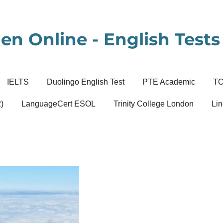
en Online - English Tests 
IELTS
Duolingo English Test
PTE Academic
T
)
LanguageCert ESOL
Trinity College London
Lin