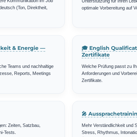
chere Kommunikation im Job
Unterstützung für Ihren Leb
deutsch (Ton, Direktheit,
optimale Vorbereitung auf 
gkeit & Energie —
🎓 English Qualific
Zertifikate
ische Teams und nachhaltige
Welche Prüfung passt zu Ih
zesse, Reports, Meetings
Anforderungen und Vorbereit
Zertifikate.
🎤 Aussprachetrain
en: Zeiten, Satzbau,
Mehr Verständlichkeit und 
i-Tests.
Stress, Rhythmus, Intonatio