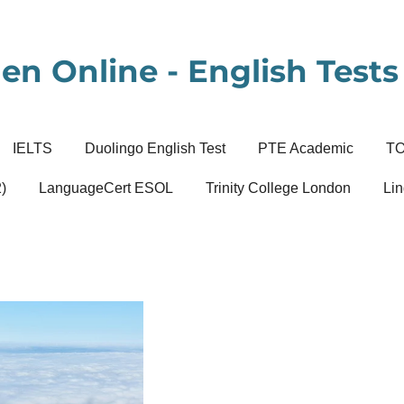
en Online - English Tests 
IELTS
Duolingo English Test
PTE Academic
T
)
LanguageCert ESOL
Trinity College London
Lin