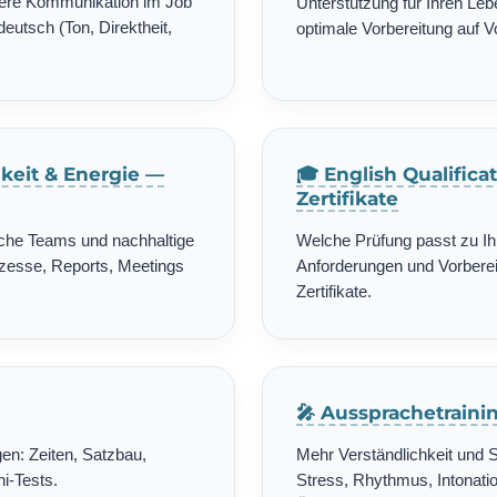
chere Kommunikation im Job
Unterstützung für Ihren Leb
deutsch (Ton, Direktheit,
optimale Vorbereitung auf 
gkeit & Energie —
🎓 English Qualific
Zertifikate
ische Teams und nachhaltige
Welche Prüfung passt zu Ih
zesse, Reports, Meetings
Anforderungen und Vorbereit
Zertifikate.
🎤 Aussprachetrain
en: Zeiten, Satzbau,
Mehr Verständlichkeit und 
i-Tests.
Stress, Rhythmus, Intonatio