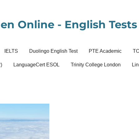
en Online - English Tests 
IELTS
Duolingo English Test
PTE Academic
T
)
LanguageCert ESOL
Trinity College London
Lin