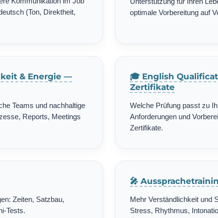
chere Kommunikation im Job
Unterstützung für Ihren Leb
deutsch (Ton, Direktheit,
optimale Vorbereitung auf 
gkeit & Energie —
🎓 English Qualific
Zertifikate
ische Teams und nachhaltige
Welche Prüfung passt zu Ih
zesse, Reports, Meetings
Anforderungen und Vorbereit
Zertifikate.
🎤 Aussprachetrain
en: Zeiten, Satzbau,
Mehr Verständlichkeit und 
i-Tests.
Stress, Rhythmus, Intonatio