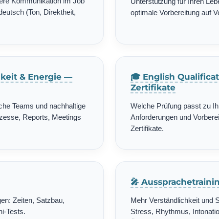
chere Kommunikation im Job
Unterstützung für Ihren Leb
deutsch (Ton, Direktheit,
optimale Vorbereitung auf 
gkeit & Energie —
🎓 English Qualific
Zertifikate
ische Teams und nachhaltige
Welche Prüfung passt zu Ih
zesse, Reports, Meetings
Anforderungen und Vorbereit
Zertifikate.
🎤 Aussprachetrain
en: Zeiten, Satzbau,
Mehr Verständlichkeit und 
i-Tests.
Stress, Rhythmus, Intonatio