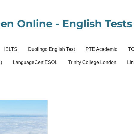
en Online - English Tests 
IELTS
Duolingo English Test
PTE Academic
T
)
LanguageCert ESOL
Trinity College London
Lin