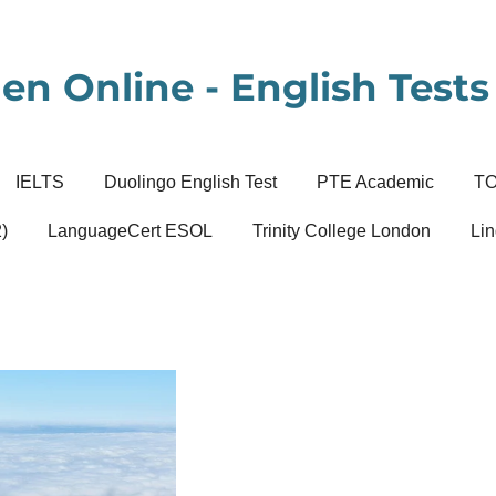
en Online - English Tests 
IELTS
Duolingo English Test
PTE Academic
T
)
LanguageCert ESOL
Trinity College London
Lin