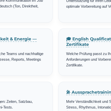
chere Kommunikation im Job
Unterstützung für Ihren Leb
deutsch (Ton, Direktheit,
optimale Vorbereitung auf 
gkeit & Energie —
🎓 English Qualific
Zertifikate
ische Teams und nachhaltige
Welche Prüfung passt zu Ih
zesse, Reports, Meetings
Anforderungen und Vorbereit
Zertifikate.
🎤 Aussprachetrain
en: Zeiten, Satzbau,
Mehr Verständlichkeit und 
i-Tests.
Stress, Rhythmus, Intonatio