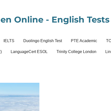
en Online - English Tests 
IELTS
Duolingo English Test
PTE Academic
T
)
LanguageCert ESOL
Trinity College London
Lin