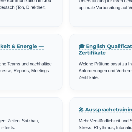
chere Kommunikation im Job
Unterstützung für Ihren Leb
deutsch (Ton, Direktheit,
optimale Vorbereitung auf 
gkeit & Energie —
🎓 English Qualific
Zertifikate
ische Teams und nachhaltige
Welche Prüfung passt zu Ih
zesse, Reports, Meetings
Anforderungen und Vorbereit
Zertifikate.
🎤 Aussprachetrain
en: Zeiten, Satzbau,
Mehr Verständlichkeit und 
i-Tests.
Stress, Rhythmus, Intonatio