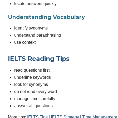
locate answers quickly
Understanding Vocabulary
identify synonyms
understand paraphrasing
use context
IELTS Reading Tips
read questions first
underline keywords
look for synonyms
do not read every word
manage time carefully
answer all questions
More tips:
IELTS Tips
|
IELTS Strategy
|
Time Management