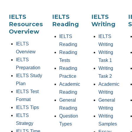
IELTS
IELTS
IELTS
I
Resources
Reading
Writing
S
Overview
IELTS
IELTS
IELTS
Reading
Writing
Overview
Reading
Writing
IELTS
Tests
Task 1
Preparation
Reading
Writing
IELTS Study
Practice
Task 2
Plan
Academic
Academic
IELTS Test
Reading
Writing
Format
General
General
IELTS Tips
Reading
Writing
IELTS
Question
Writing
Strategy
Types
Samples
IELTS Time
Essay