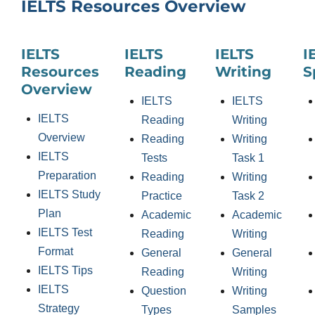
IELTS Resources Overview
IELTS
IELTS
IELTS
I
Resources
Reading
Writing
S
Overview
IELTS
IELTS
IELTS
Reading
Writing
Overview
Reading
Writing
IELTS
Tests
Task 1
Preparation
Reading
Writing
IELTS Study
Practice
Task 2
Plan
Academic
Academic
IELTS Test
Reading
Writing
Format
General
General
IELTS Tips
Reading
Writing
IELTS
Question
Writing
Strategy
Types
Samples