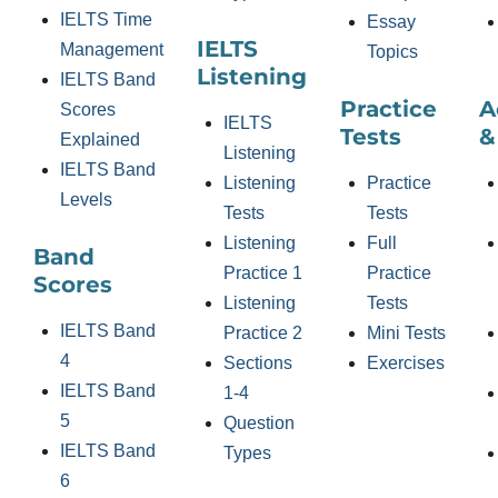
IELTS Time
Essay
IELTS
Management
Topics
Listening
IELTS Band
Practice
A
Scores
IELTS
Tests
&
Explained
Listening
IELTS Band
Listening
Practice
Levels
Tests
Tests
Listening
Full
Band
Practice 1
Practice
Scores
Listening
Tests
IELTS Band
Practice 2
Mini Tests
4
Sections
Exercises
IELTS Band
1-4
5
Question
IELTS Band
Types
6