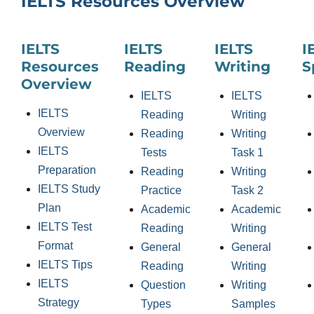
IELTS Resources Overview
IELTS
IELTS
IELTS
I
Resources
Reading
Writing
S
Overview
IELTS
IELTS
IELTS
Reading
Writing
Overview
Reading
Writing
IELTS
Tests
Task 1
Preparation
Reading
Writing
IELTS Study
Practice
Task 2
Plan
Academic
Academic
IELTS Test
Reading
Writing
Format
General
General
IELTS Tips
Reading
Writing
IELTS
Question
Writing
Strategy
Types
Samples