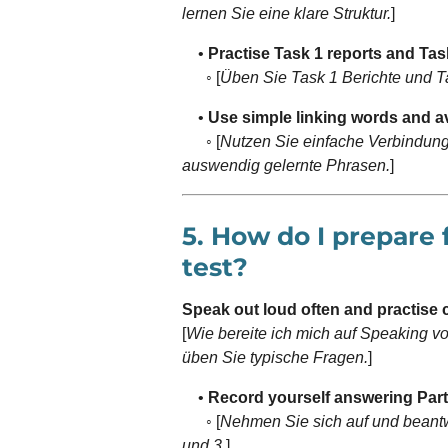
lernen Sie eine klare Struktur.
]
•
Practise Task 1 reports and Tas
◦ [
Üben Sie Task 1 Berichte und T
•
Use simple linking words and 
◦ [
Nutzen Sie einfache Verbindun
auswendig gelernte Phrasen.
]
5. How do I prepare 
test?
Speak out loud often and practis
[
Wie bereite ich mich auf Speaking vo
üben Sie typische Fragen.
]
•
Record yourself answering Part 
◦ [
Nehmen Sie sich auf und beantw
und 3.
]