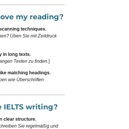
rove my reading?
 scanning techniques.
hen? Üben Sie mit Zeitdruck
 in long texts.
langen Texten zu finden.
]
ike matching headings.
pen wie Überschriften
e IELTS writing?
n clear structure.
chreiben Sie regelmäßig und