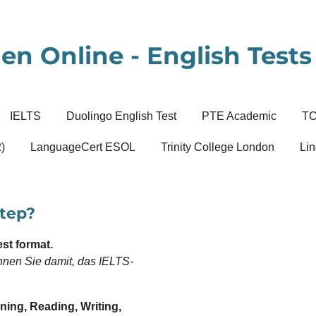
en Online - English Tests 
IELTS
Duolingo English Test
PTE Academic
T
)
LanguageCert ESOL
Trinity College London
Lin
step?
st format.
innen Sie damit, das IELTS-
ning, Reading, Writing,