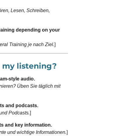
Hören, Lesen, Schreiben,
aining depending on your
al Training je nach Ziel.
]
n my listening?
xam-style audio.
inieren? Üben Sie täglich mit
sts and podcasts.
und Podcasts.
]
s and key information.
nte und wichtige Informationen.
]