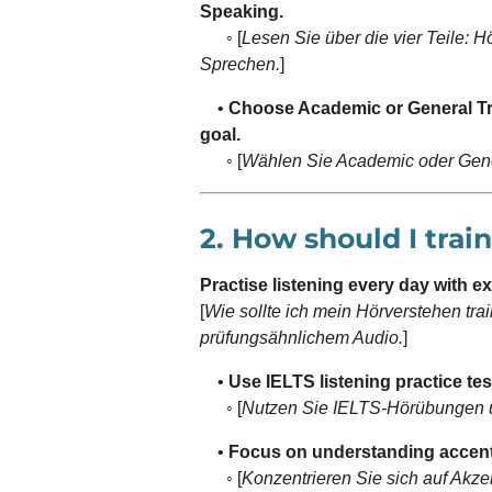
Speaking.
◦ [
Lesen Sie über die vier Teile: 
Sprechen.
]
•
Choose Academic or General Tr
goal.
◦ [
Wählen Sie Academic oder Gener
2. How should I trai
Practise listening every day with e
[
Wie sollte ich mein Hörverstehen tra
prüfungsähnlichem Audio.
]
•
Use IELTS listening practice te
◦ [
Nutzen Sie IELTS-Hörübungen 
•
Focus on understanding accent
◦ [
Konzentrieren Sie sich auf Akze