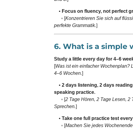
•
Focus on fluency, not perfect 
◦ [
Konzentrieren Sie sich auf flüss
perfekte Grammatik.
]
6. What is a simple
Study a little every day for 4–6 wee
[
Was ist ein einfacher Wochenplan? Le
4–6 Wochen.
]
•
2 days listening, 2 days reading
speaking practice.
◦ [
2 Tage Hören, 2 Tage Lesen, 2 
Sprechen.
]
•
Take one full practice test ever
◦ [
Machen Sie jedes Wochenende e