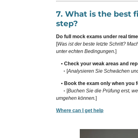
7. What is the best f
step?
Do full mock exams under real time
[
Was ist der beste letzte Schritt? Ma
unter echten Bedingungen.
]
•
Check your weak areas and repe
◦ [
Analysieren Sie Schwächen und 
•
Book the exam only when you fe
◦ [
Buchen Sie die Prüfung erst, wen
umgehen können.
]
Where can I get help