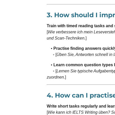
3. How should I imp
Train with timed reading tasks and
[
Wie verbessere ich mein Leseverste
und Scan-Techniken.
]
•
Practise finding answers quickly
◦ [
Üben Sie, Antworten schnell in 
•
Learn common question types l
◦ [
Lernen Sie typische Aufgabenty
zuordnen.
]
4. How can I practis
Write short tasks regularly and lear
[
Wie kann ich IELTS Writing üben? S