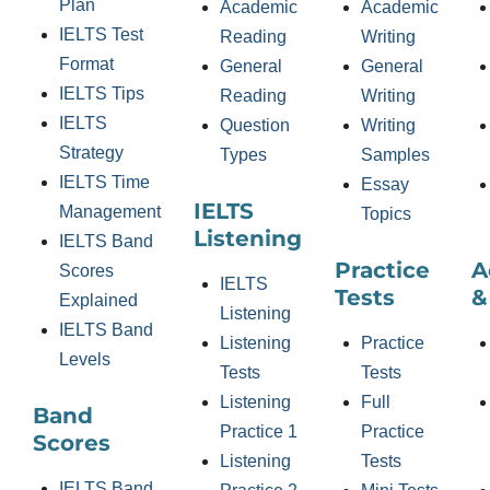
Plan
Academic
Academic
IELTS Test
Reading
Writing
Format
General
General
IELTS Tips
Reading
Writing
IELTS
Question
Writing
Strategy
Types
Samples
IELTS Time
Essay
IELTS
Management
Topics
Listening
IELTS Band
Practice
A
Scores
IELTS
Tests
&
Explained
Listening
IELTS Band
Listening
Practice
Levels
Tests
Tests
Listening
Full
Band
Practice 1
Practice
Scores
Listening
Tests
IELTS Band