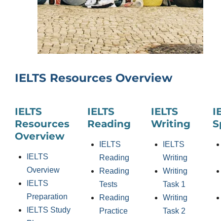
IELTS Resources Overview
IELTS
IELTS
IELTS
I
Resources
Reading
Writing
S
Overview
IELTS
IELTS
IELTS
Reading
Writing
Overview
Reading
Writing
IELTS
Tests
Task 1
Preparation
Reading
Writing
IELTS Study
Practice
Task 2