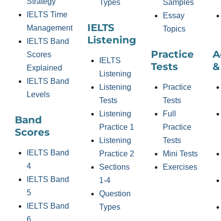
Strategy
Types
Samples
IELTS Time
Essay
IELTS
Management
Topics
Listening
IELTS Band
Practice
A
Scores
IELTS
Tests
&
Explained
Listening
IELTS Band
Listening
Practice
Levels
Tests
Tests
Listening
Full
Band
Practice 1
Practice
Scores
Listening
Tests
IELTS Band
Practice 2
Mini Tests
4
Sections
Exercises
IELTS Band
1-4
5
Question
IELTS Band
Types
6