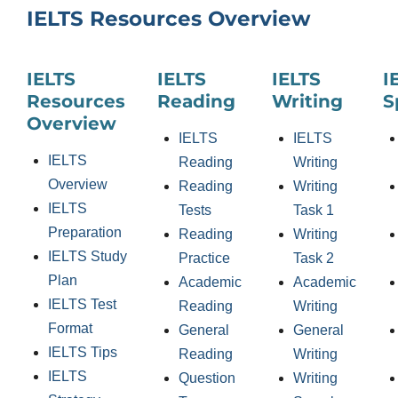
IELTS Resources Overview
IELTS
IELTS
IELTS
I
Resources
Reading
Writing
S
Overview
IELTS
IELTS
IELTS
Reading
Writing
Overview
Reading
Writing
IELTS
Tests
Task 1
Preparation
Reading
Writing
IELTS Study
Practice
Task 2
Plan
Academic
Academic
IELTS Test
Reading
Writing
Format
General
General
IELTS Tips
Reading
Writing
IELTS
Question
Writing