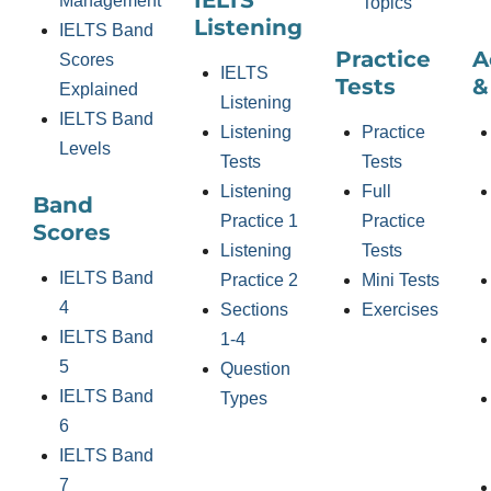
Management
Topics
Listening
IELTS Band
Practice
A
Scores
IELTS
Tests
&
Explained
Listening
IELTS Band
Listening
Practice
Levels
Tests
Tests
Listening
Full
Band
Practice 1
Practice
Scores
Listening
Tests
IELTS Band
Practice 2
Mini Tests
4
Sections
Exercises
IELTS Band
1-4
5
Question
IELTS Band
Types
6
IELTS Band
7