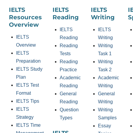
IELTS
IELTS
IELTS
I
Resources
Reading
Writing
S
Overview
IELTS
IELTS
IELTS
Reading
Writing
Overview
Reading
Writing
IELTS
Tests
Task 1
Preparation
Reading
Writing
IELTS Study
Practice
Task 2
Plan
Academic
Academic
IELTS Test
Reading
Writing
Format
General
General
IELTS Tips
Reading
Writing
IELTS
Question
Writing
Strategy
Types
Samples
IELTS Time
Essay
IELTS