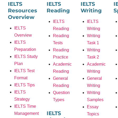
IELTS
IELTS
IELTS
I
Resources
Reading
Writing
S
Overview
IELTS
IELTS
IELTS
Reading
Writing
Overview
Reading
Writing
IELTS
Tests
Task 1
Preparation
Reading
Writing
IELTS Study
Practice
Task 2
Plan
Academic
Academic
IELTS Test
Reading
Writing
Format
General
General
IELTS Tips
Reading
Writing
IELTS
Question
Writing
Strategy
Types
Samples
IELTS Time
Essay
IELTS
Management
Topics