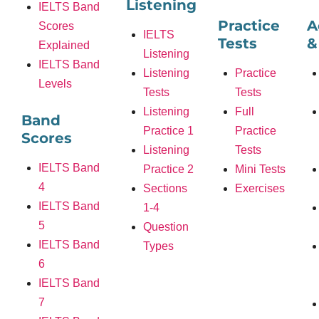
Listening
IELTS Band
Practice
A
Scores
IELTS
Tests
&
Explained
Listening
IELTS Band
Listening
Practice
Levels
Tests
Tests
Listening
Full
Band
Practice 1
Practice
Scores
Listening
Tests
IELTS Band
Practice 2
Mini Tests
4
Sections
Exercises
IELTS Band
1-4
5
Question
IELTS Band
Types
6
IELTS Band
7