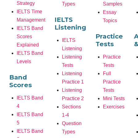
Strategy
Types
Samples
IELTS Time
Essay
IELTS
Management
Topics
Listening
IELTS Band
Practice
Scores
IELTS
Tests
&
Explained
Listening
IELTS Band
Listening
Practice
Levels
Tests
Tests
Listening
Full
Band
Practice 1
Practice
Scores
Listening
Tests
IELTS Band
Practice 2
Mini Tests
4
Sections
Exercises
IELTS Band
1-4
5
Question
IELTS Band
Types