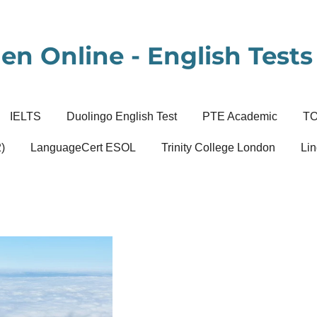
en Online - English Tests 
IELTS
Duolingo English Test
PTE Academic
T
)
LanguageCert ESOL
Trinity College London
Lin