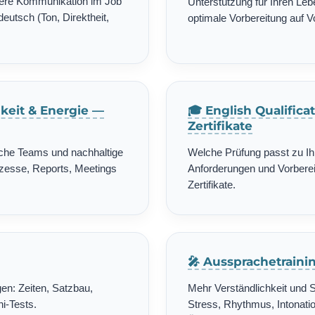
chere Kommunikation im Job
Unterstützung für Ihren Leb
deutsch (Ton, Direktheit,
optimale Vorbereitung auf 
gkeit & Energie —
🎓 English Qualific
Zertifikate
ische Teams und nachhaltige
Welche Prüfung passt zu Ih
zesse, Reports, Meetings
Anforderungen und Vorbereit
Zertifikate.
🎤 Aussprachetrain
en: Zeiten, Satzbau,
Mehr Verständlichkeit und 
i-Tests.
Stress, Rhythmus, Intonatio