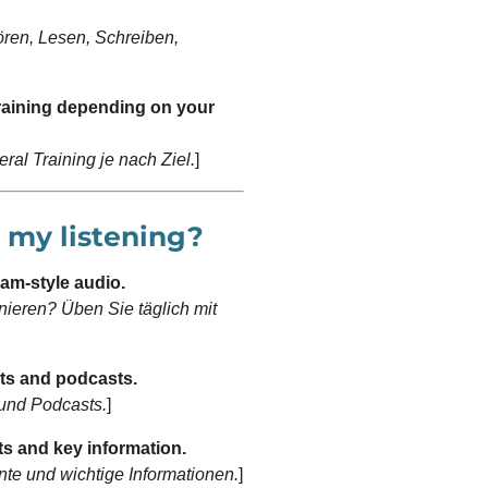
Hören, Lesen, Schreiben,
aining depending on your
al Training je nach Ziel.
]
n my listening?
xam-style audio.
inieren? Üben Sie täglich mit
sts and podcasts.
und Podcasts.
]
s and key information.
nte und wichtige Informationen.
]