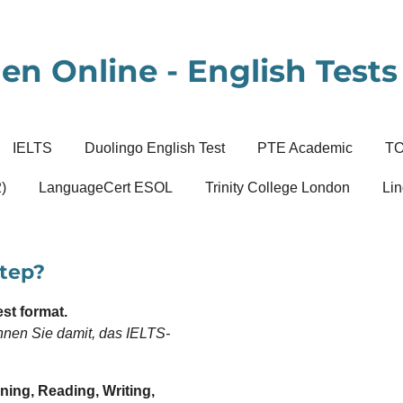
en Online - English Tests 
IELTS
Duolingo English Test
PTE Academic
T
)
LanguageCert ESOL
Trinity College London
Lin
step?
st format.
innen Sie damit, das IELTS-
ning, Reading, Writing,