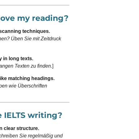
rove my reading?
 scanning techniques.
hen? Üben Sie mit Zeitdruck
 in long texts.
langen Texten zu finden.
]
ike matching headings.
pen wie Überschriften
e IELTS writing?
n clear structure.
chreiben Sie regelmäßig und