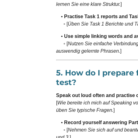
lernen Sie eine klare Struktur.
]
•
Practise Task 1 reports and Tas
◦ [
Üben Sie Task 1 Berichte und T
•
Use simple linking words and 
◦ [
Nutzen Sie einfache Verbindun
auswendig gelernte Phrasen.
]
5. How do I prepare 
test?
Speak out loud often and practis
[
Wie bereite ich mich auf Speaking vo
üben Sie typische Fragen.
]
•
Record yourself answering Part 
◦ [
Nehmen Sie sich auf und beantw
und 3.
]