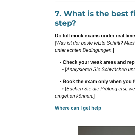
7. What is the best f
step?
Do full mock exams under real time
[
Was ist der beste letzte Schritt? Ma
unter echten Bedingungen.
]
•
Check your weak areas and repe
◦ [
Analysieren Sie Schwächen und 
•
Book the exam only when you fe
◦ [
Buchen Sie die Prüfung erst, wen
umgehen können.
]
Where can I get help