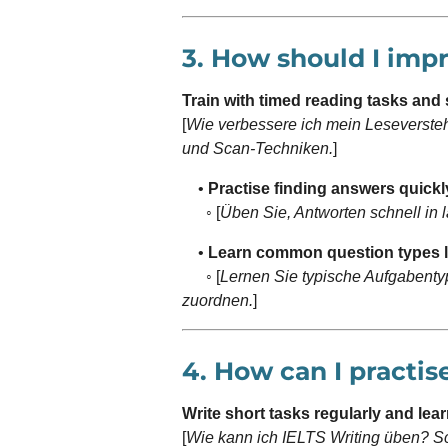
3. How should I imp
Train with timed reading tasks and
[
Wie verbessere ich mein Leseverste
und Scan-Techniken.
]
•
Practise finding answers quickly
◦ [
Üben Sie, Antworten schnell in 
•
Learn common question types l
◦ [
Lernen Sie typische Aufgabenty
zuordnen.
]
4. How can I practis
Write short tasks regularly and lear
[
Wie kann ich IELTS Writing üben? S