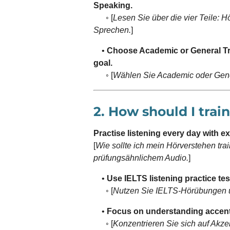
Speaking.
◦ [
Lesen Sie über die vier Teile: 
Sprechen.
]
•
Choose Academic or General Tr
goal.
◦ [
Wählen Sie Academic oder Gener
2. How should I trai
Practise listening every day with e
[
Wie sollte ich mein Hörverstehen tra
prüfungsähnlichem Audio.
]
•
Use IELTS listening practice te
◦ [
Nutzen Sie IELTS-Hörübungen 
•
Focus on understanding accent
◦ [
Konzentrieren Sie sich auf Akze