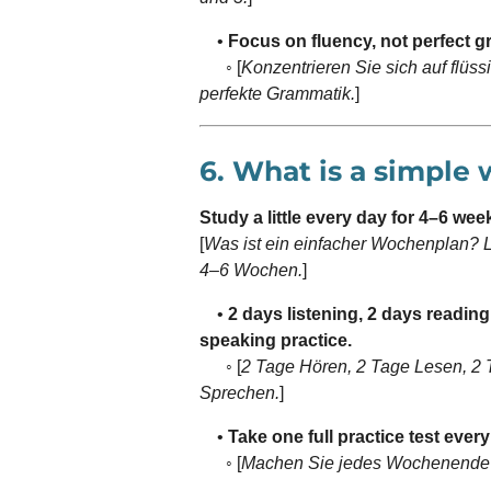
•
Focus on fluency, not perfect 
◦ [
Konzentrieren Sie sich auf flüss
perfekte Grammatik.
]
6. What is a simple
Study a little every day for 4–6 wee
[
Was ist ein einfacher Wochenplan? Le
4–6 Wochen.
]
•
2 days listening, 2 days reading
speaking practice.
◦ [
2 Tage Hören, 2 Tage Lesen, 2 
Sprechen.
]
•
Take one full practice test ever
◦ [
Machen Sie jedes Wochenende e