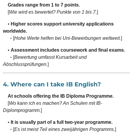
Grades range from 1 to 7 points.
[
Wie wird es bewertet? Punkte von 1 bis 7.
]
•
Higher scores support university applications
worldwide.
◦ [
Hohe Werte helfen bei Uni-Bewerbungen weltweit.
]
•
Assessment includes coursework and final exams.
◦ [
Bewertung umfasst Kursarbeit und
Abschlussprüfungen.
]
4. Where can I take IB English?
At schools offering the IB Diploma Programme.
[
Wo kann ich es machen? An Schulen mit IB-
Diplomprogramm.
]
•
It is usually part of a full two-year programme.
◦ [
Es ist meist Teil eines zweijährigen Programms.
]