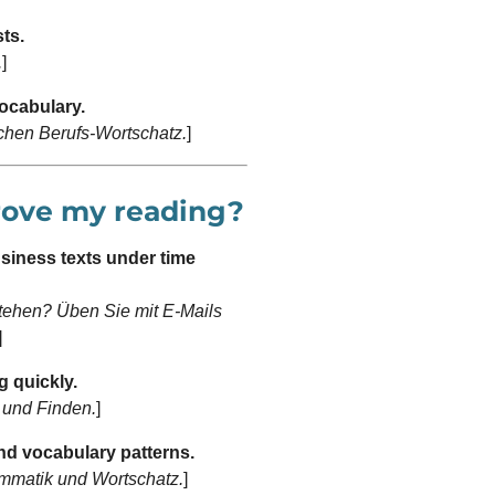
ts.
.
]
cabulary.
schen Berufs-Wortschatz.
]
rove my reading?
usiness texts under time
tehen? Üben Sie mit E-Mails
]
 quickly.
 und Finden.
]
nd vocabulary patterns.
mmatik und Wortschatz.
]