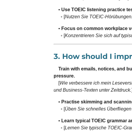
•
Use TOEIC listening practice tes
◦ [
Nutzen Sie TOEIC-Hörübungen
•
Focus on common workplace vo
◦ [
Konzentrieren Sie sich auf typi
3. How should I imp
Train with emails, notices, and b
pressure.
[
Wie verbessere ich mein Lesevers
und Business-Texten unter Zeitdruck.
•
Practise skimming and scanning
◦ [
Üben Sie schnelles Überfliegen
•
Learn typical TOEIC grammar a
◦ [
Lernen Sie typische TOEIC-Gra