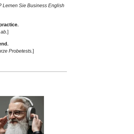
? Lernen Sie Business English
practice.
 ab.
]
end.
ze Probetests.
]