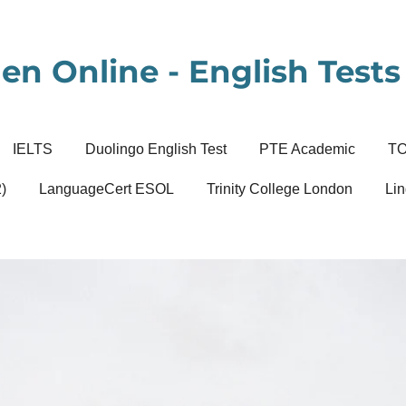
en Online - English Tests 
IELTS
Duolingo English Test
PTE Academic
T
)
LanguageCert ESOL
Trinity College London
Lin