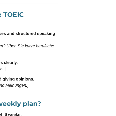
e TOEIC
ses and structured speaking
en? Üben Sie kurze berufliche
 clearly.
ls.
]
d giving opinions.
und Meinungen.
]
weekly plan?
 4–6 weeks.