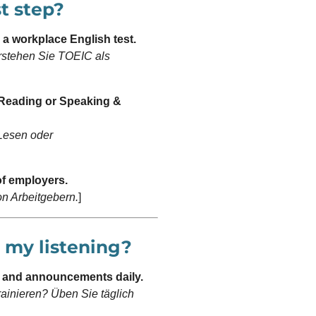
st step?
a workplace English test.
Verstehen Sie TOEIC als
 Reading or Speaking &
Lesen oder
f employers.
on Arbeitgebern.
]
n my listening?
s and announcements daily.
rainieren? Üben Sie täglich