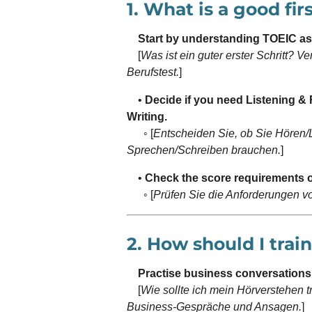
1. What is a good fir
Start by understanding TOEIC as 
[
Was ist ein guter erster Schritt? 
Berufstest.
]
•
Decide if you need Listening &
Writing.
◦ [
Entscheiden Sie, ob Sie Hören/
Sprechen/Schreiben brauchen.
]
•
Check the score requirements o
◦ [
Prüfen Sie die Anforderungen v
2. How should I trai
Practise business conversation
[
Wie sollte ich mein Hörverstehen t
Business-Gespräche und Ansagen.
]