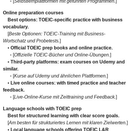
◦ [
Selbstlernplattformen mit geführten Programmen.
]
Online preparation courses
Best options: TOEIC-specific practice with business
vocabulary.
[
Beste Optionen: TOEIC-Training mit Business-
Wortschatz und Probetests.
]
•
Official TOEIC prep books and online practice.
◦ [
Offizielle TOEIC-Bücher und Online-Übungen.
]
•
Third-party platforms: exam courses on Udemy and
similar.
◦ [
Kurse auf Udemy und ähnlichen Plattformen.
]
•
Live online courses: with timed practice and teacher
feedback.
◦ [
Live-Online-Kurse mit Zeittraining und Feedback.
]
Language schools with TOEIC prep
Best for structured learning with clear score goals.
[
Am besten für strukturiertes Lernen mit klaren Zielwerten.
]
•
Local language schools offering TOEIC L&R