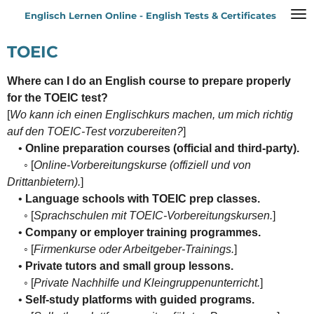
Zum
Englisch Lernen Online - English Tests & Certificates
Hauptinhalt
springen
TOEIC
Where can I do an English course to prepare properly
for the TOEIC test?
[
Wo kann ich einen Englischkurs machen, um mich richtig
auf den TOEIC-Test vorzubereiten?
]
•
Online preparation courses (official and third-party).
◦ [
Online-Vorbereitungskurse (offiziell und von
Drittanbietern).
]
•
Language schools with TOEIC prep classes.
◦ [
Sprachschulen mit TOEIC-Vorbereitungskursen.
]
•
Company or employer training programmes.
◦ [
Firmenkurse oder Arbeitgeber-Trainings.
]
•
Private tutors and small group lessons.
◦ [
Private Nachhilfe und Kleingruppenunterricht.
]
•
Self-study platforms with guided programs.