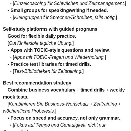
◦ [
Einzelcoaching für Schwächen und Zeitmanagement.
]
•
Small groups for speaking/writing if needed.
◦ [
Kleingruppen für Sprechen/Schreiben, falls nötig.
]
Self-study platforms with guided programs
Good for flexible daily practice.
[
Gut für flexible tägliche Übung.
]
•
Apps with TOEIC-style questions and review.
◦ [
Apps mit TOEIC-Fragen und Wiederholung.
]
•
Practice test libraries for timed drills.
◦ [
Test-Bibliotheken für Zeittraining.
]
Best recommendation strategy
Combine business vocabulary + timed drills + weekly
mock tests.
[
Kombinieren Sie Business-Wortschatz + Zeittraining +
wöchentliche Probetests.
]
•
Focus on speed and accuracy, not only grammar.
◦ [
Fokus auf Tempo und Genauigkeit, nicht nur