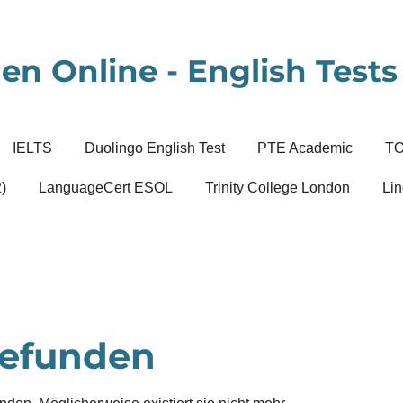
en Online - English Tests 
IELTS
Duolingo English Test
PTE Academic
T
)
LanguageCert ESOL
Trinity College London
Lin
gefunden