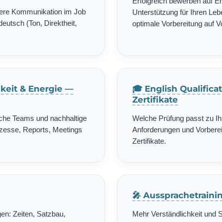
Erfolgreich bewerben auf E
chere Kommunikation im Job
Unterstützung für Ihren Leb
deutsch (Ton, Direktheit,
optimale Vorbereitung auf 
gkeit & Energie —
🎓 English Qualific
Zertifikate
ische Teams und nachhaltige
Welche Prüfung passt zu Ih
zesse, Reports, Meetings
Anforderungen und Vorbereit
Zertifikate.
🎤 Aussprachetrain
en: Zeiten, Satzbau,
Mehr Verständlichkeit und 