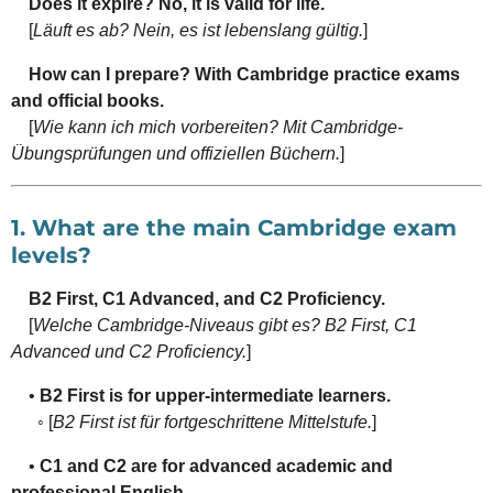
Does it expire? No, it is valid for life.
[
Läuft es ab? Nein, es ist lebenslang gültig.
]
How can I prepare? With Cambridge practice exams
and official books.
[
Wie kann ich mich vorbereiten? Mit Cambridge-
Übungsprüfungen und offiziellen Büchern.
]
1. What are the main Cambridge exam
levels?
B2 First, C1 Advanced, and C2 Proficiency.
[
Welche Cambridge-Niveaus gibt es? B2 First, C1
Advanced und C2 Proficiency.
]
•
B2 First is for upper-intermediate learners.
◦ [
B2 First ist für fortgeschrittene Mittelstufe.
]
•
C1 and C2 are for advanced academic and
professional English.