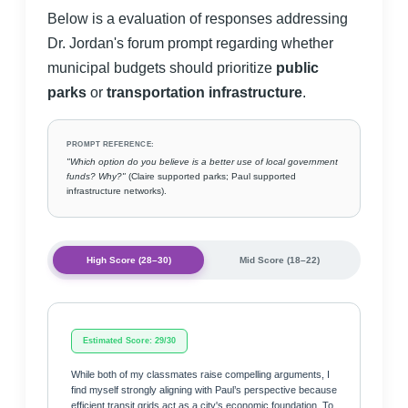
Below is a evaluation of responses addressing
Dr. Jordan's forum prompt regarding whether
municipal budgets should prioritize
public
parks
or
transportation infrastructure
.
PROMPT REFERENCE:
"Which option do you believe is a better use of local government
funds? Why?"
(Claire supported parks; Paul supported
infrastructure networks).
High Score (28–30)
Mid Score (18–22)
Estimated Score: 29/30
While both of my classmates raise compelling arguments, I
find myself strongly aligning with Paul’s perspective because
efficient transit grids act as a city's economic foundation. To