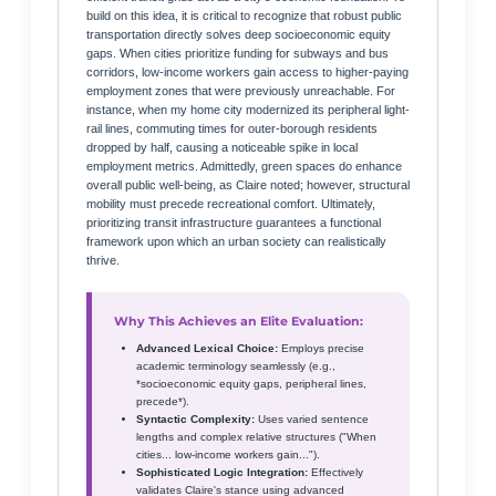
build on this idea, it is critical to recognize that robust public
transportation directly solves deep socioeconomic equity
gaps. When cities prioritize funding for subways and bus
corridors, low-income workers gain access to higher-paying
employment zones that were previously unreachable. For
instance, when my home city modernized its peripheral light-
rail lines, commuting times for outer-borough residents
dropped by half, causing a noticeable spike in local
employment metrics. Admittedly, green spaces do enhance
overall public well-being, as Claire noted; however, structural
mobility must precede recreational comfort. Ultimately,
prioritizing transit infrastructure guarantees a functional
framework upon which an urban society can realistically
thrive.
Why This Achieves an Elite Evaluation:
Advanced Lexical Choice:
Employs precise
academic terminology seamlessly (e.g.,
*socioeconomic equity gaps, peripheral lines,
precede*).
Syntactic Complexity:
Uses varied sentence
lengths and complex relative structures ("When
cities... low-income workers gain...").
Sophisticated Logic Integration:
Effectively
validates Claire's stance using advanced