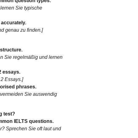
ommon question types.
 lernen Sie typische
 accurately.
nd genau zu finden.]
 structure.
en Sie regelmäßig und lernen
2 essays.
 2 Essays.]
orised phrases.
 vermeiden Sie auswendig
g test?
ommon IELTS questions.
r? Sprechen Sie oft laut und