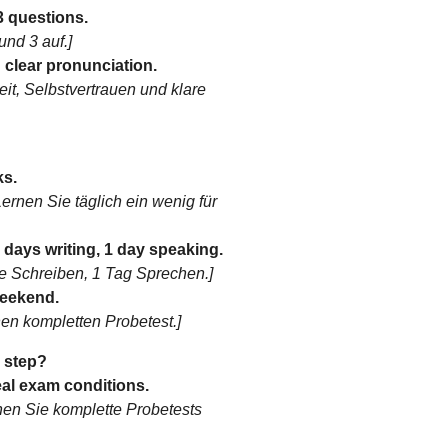
3 questions.
und 3 auf.]
 clear pronunciation.
eit, Selbstvertrauen und klare
ks.
ernen Sie täglich ein wenig für
2 days writing, 1 day speaking.
e Schreiben, 1 Tag Sprechen.]
weekend.
n kompletten Probetest.]
n step?
al exam conditions.
chen Sie komplette Probetests