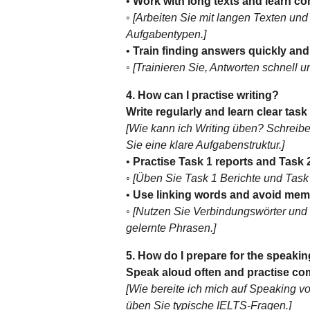
•
Work with long texts and learn c
◦
[Arbeiten Sie mit langen Texten und
Aufgabentypen.]
•
Train finding answers quickly and
◦
[Trainieren Sie, Antworten schnell u
4. How can I practise writing?
Write regularly and learn clear task
[Wie kann ich Writing üben? Schreib
Sie eine klare Aufgabenstruktur.]
•
Practise Task 1 reports and Task 
◦
[Üben Sie Task 1 Berichte und Task
•
Use linking words and avoid mem
◦
[Nutzen Sie Verbindungswörter und
gelernte Phrasen.]
5. How do I prepare for the speakin
Speak aloud often and practise c
[Wie bereite ich mich auf Speaking vo
üben Sie typische IELTS-Fragen.]