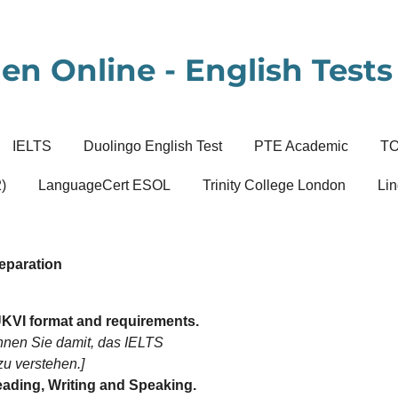
en Online - English Tests 
IELTS
Duolingo English Test
PTE Academic
T
)
LanguageCert ESOL
Trinity College London
Lin
eparation
UKVI format and requirements.
ginnen Sie damit, das IELTS
u verstehen.]
Reading, Writing and Speaking.