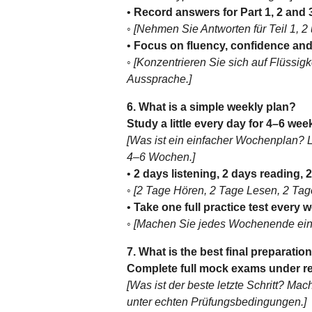
•
Record answers for Part 1, 2 and 
◦
[Nehmen Sie Antworten für Teil 1, 2 
•
Focus on fluency, confidence and
◦
[Konzentrieren Sie sich auf Flüssigk
Aussprache.]
6. What is a simple weekly plan?
Study a little every day for 4–6 wee
[Was ist ein einfacher Wochenplan? L
4–6 Wochen.]
•
2 days listening, 2 days reading, 
◦
[2 Tage Hören, 2 Tage Lesen, 2 Tag
•
Take one full practice test every 
◦
[Machen Sie jedes Wochenende eine
7. What is the best final preparatio
Complete full mock exams under re
[Was ist der beste letzte Schritt? Ma
unter echten Prüfungsbedingungen.]