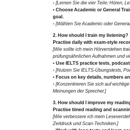
◦
[Lernen Sie die vier Teile: Hören, 
•
Choose Academic or General Trai
goal.
◦
[Wählen Sie Academic oder General T
2. How should I train my listening?
Practise daily with exam-style reco
[Wie sollte ich mein Hörverstehen tra
prüfungsähnlichen Aufnahmen und ve
•
Use IELTS practice tests, podcast
◦
[Nutzen Sie IELTS-Übungstests, Pod
•
Focus on key details, numbers an
◦
[Konzentrieren Sie sich auf wichtige
Meinungen der Sprecher.]
3. How should I improve my readin
Practise timed reading and scanni
[Wie verbessere ich mein Leseverste
Zeitdruck und Scan-Techniken.]